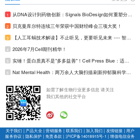
从DNA设计到药物创新：Signals BioDesign如何重塑分子生物学研发生态！
1
贝克曼库尔特连续三年荣获中国财经峰会三项大奖！
2
【人工耳蜗技术解读】不止听见，更要听见未来 ---- 智能耳蜗，开启人工耳蜗技术新纪元！
3
2026年7月Cell期刊精华！
4
实锤！蛋白质真不是"多多益善"！Cell Press Blue：适度限蛋白，反而拉长健康寿命！
5
Nat Mental Health：两万余人大脑扫描刷新抑郁脑科学认知！抑郁不只是情绪病，视觉、运动脑区同步受损！
6
如需了解生物行业更多信息 请关注
我们其他的社交平台
关于我们
|
产品大全
|
营销服务
|
联系我们
|
加入我们
|
友情链接
|
用户
服务协议
|
隐私保护
|
免责条款
|
沪ICP备14018915号-1
|
增值电信业务