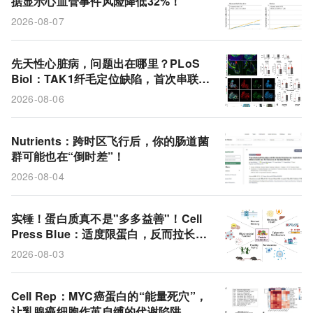
据显示心血管事件风险降低32%！
蛋白质限制
2型糖尿病
MACE
先天性心脏病
2026-08-07
GLP-1受体激动剂
膳食指南
痴呆症
大脑
临床试验
TAK1基因
衰老
代谢性疾病
先天性心脏病，问题出在哪里？PLoS
Biol：TAK1纤毛定位缺陷，首次串联起
热量
昼夜节律钟
时差
斑马鱼
先心病+多系统畸形的统一通路
2026-08-06
葡萄糖摄取
糖消费量
Nutrients：跨时区飞行后，你的肠道菌
群可能也在“倒时差”！
2026-08-04
实锤！蛋白质真不是"多多益善"！Cell
Press Blue：适度限蛋白，反而拉长健
康寿命
2026-08-03
Cell Rep：MYC癌蛋白的“能量死穴”，
让乳腺癌细胞作茧自缚的代谢陷阱