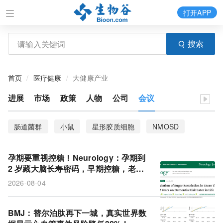
打开APP
搜索
首页
医疗健康
大健康产业
进展
市场
政策
人物
公司
会议
肠道菌群
小鼠
星形胶质细胞
NMOSD
Myc
炎症
乳腺癌
死亡风险
线粒体
孕期要重视控糖！Neurology：孕期到
饮食模式
AAV基因治疗
DDA-PASEF模式
2 岁藏大脑长寿密码，早期控糖，老年
痴呆晚来近 3 年
2026-08-04
代谢通路
BMP3
骨形态发生蛋白
营养调查
营养流行病学
小鼠模型
代谢重编程
BMJ：替尔泊肽再下一城，真实世界数