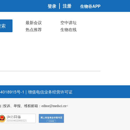
注册
登录
生物谷APP
最新会议
空中讲坛
搜索
热点推荐
生物在线
4018915号-1
|
增值电信业务经营许可证
)
|
投诉、举报、维权邮箱：editor@medsci.cn<
31010402000321