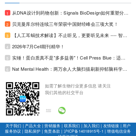
从DNA设计到药物创新：Signals BioDesign如何重塑分子生物学研发生态！
1
贝克曼库尔特连续三年荣获中国财经峰会三项大奖！
2
【人工耳蜗技术解读】不止听见，更要听见未来 ---- 智能耳蜗，开启人工耳蜗技术新纪元！
3
2026年7月Cell期刊精华！
4
实锤！蛋白质真不是"多多益善"！Cell Press Blue：适度限蛋白，反而拉长健康寿命！
5
Nat Mental Health：两万余人大脑扫描刷新抑郁脑科学认知！抑郁不只是情绪病，视觉、运动脑区同步受损！
6
如需了解生物行业更多信息 请关注
我们其他的社交平台
关于我们
|
产品大全
|
营销服务
|
联系我们
|
加入我们
|
友情链接
|
用户
服务协议
|
隐私保护
|
免责条款
|
沪ICP备14018915号-1
|
增值电信业务