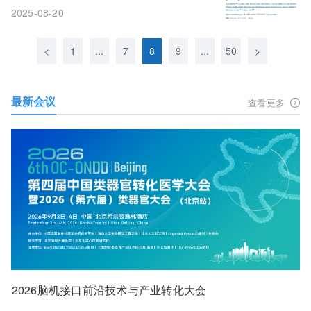
出“人体活试纸”，一次性筛选近两千个
2025-08-20
癌症靶点
<
1
...
7
8
9
...
50
>
最新会议
查看更多
2026脑机接口前沿技术与产业转化大会