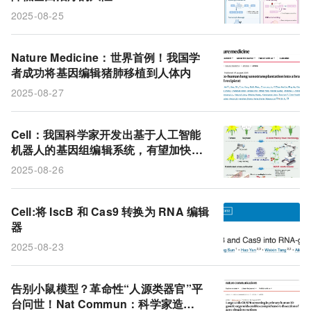
2025-08-25
Nature Medicine：世界首例！我国学
者成功将基因编辑猪肺移植到人体内
2025-08-27
Cell：我国科学家开发出基于人工智能
机器人的基因组编辑系统，有望加快杂
交育种的长期瓶颈
2025-08-26
Cell:将 IscB 和 Cas9 转换为 RNA 编辑
器
2025-08-23
告别小鼠模型？革命性“人源类器官”平
台问世！Nat Commun：科学家造