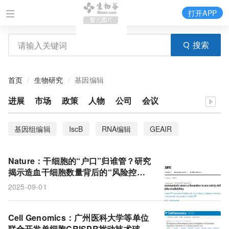
打开APP
搜索
首页
生物研究
基因编辑
进展
市场
政策
人物
公司
会议
基因组编辑
IscB
RNA编辑
GEAIR
MADS-box
Cas9
Cre-Lox系统
脑机接口
Nature：干细胞的“户口”归谁管？研究
猴痘病毒
先导编辑器
多发性硬化症
揭示造血干细胞数量背后的“风险控
制”策略
2025-09-01
Cell Genomics：广州医科大学等单位
联合开发单细胞CRISPR扰动技术破解