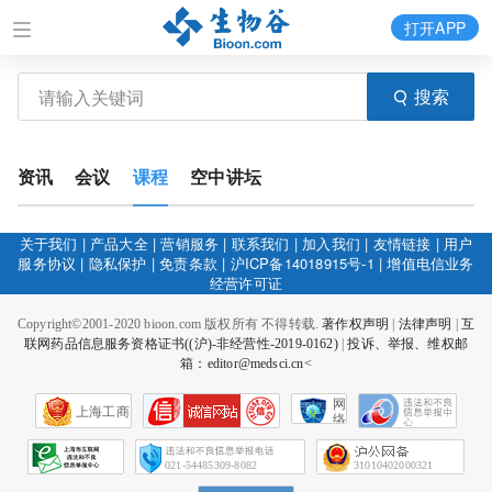
打开APP
搜索
资讯
会议
课程
空中讲坛
关于我们
|
产品大全
|
营销服务
|
联系我们
|
加入我们
|
友情链接
|
用户
服务协议
|
隐私保护
|
免责条款
|
沪ICP备14018915号-1
|
增值电信业务
经营许可证
Copyright©2001-2020 bioon.com 版权所有 不得转载.
著作权声明
|
法律声明
|
互
联网药品信息服务资格证书((沪)-非经营性-2019-0162)
|
投诉、举报、维权邮
箱：editor@medsci.cn<
网
上海工商
络
社
会
征
021-54485309-8082
31010402000321
信