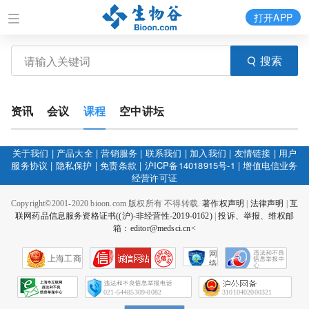
打开APP
搜索
资讯
会议
课程
空中讲坛
关于我们
|
产品大全
|
营销服务
|
联系我们
|
加入我们
|
友情链接
|
用户
服务协议
|
隐私保护
|
免责条款
|
沪ICP备14018915号-1
|
增值电信业务
经营许可证
Copyright©2001-2020 bioon.com 版权所有 不得转载.
著作权声明
|
法律声明
|
互
联网药品信息服务资格证书((沪)-非经营性-2019-0162)
|
投诉、举报、维权邮
箱：editor@medsci.cn<
网
上海工商
络
社
会
征
021-54485309-8082
31010402000321
信