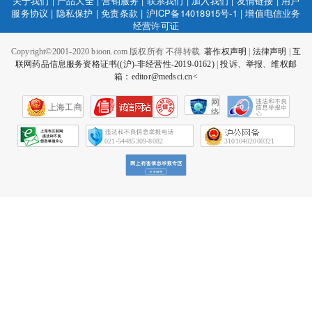
关于我们
|
产品大全
|
营销服务
|
联系我们
|
加入我们
|
友情链接
|
用户
服务协议
|
隐私保护
|
免责条款
|
沪ICP备14018915号-1
|
增值电信业务
经营许可证
Copyright©2001-2020 bioon.com 版权所有 不得转载.
著作权声明
|
法律声明
|
互
联网药品信息服务资格证书((沪)-非经营性-2019-0162)
|
投诉、举报、维权邮
箱：editor@medsci.cn<
网
上海工商
络
社
会
征
021-54485309-8082
31010402000321
信
网