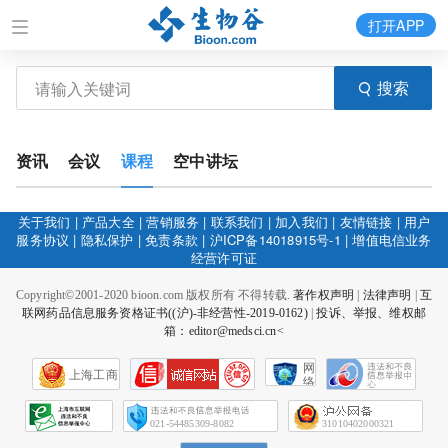
打开APP
搜索
资讯
会议
课程
空中讲坛
关于我们
|
产品大全
|
营销服务
|
联系我们
|
加入我们
|
友情链接
|
用户
服务协议
|
隐私保护
|
免责条款
|
沪ICP备14018915号-1
|
增值电信业务
经营许可证
Copyright©2001-2020 bioon.com 版权所有 不得转载.
著作权声明
|
法律声明
|
互
联网药品信息服务资格证书((沪)-非经营性-2019-0162)
|
投诉、举报、维权邮
箱：editor@medsci.cn<
网
上海工商
络
社
会
征
021-54485309-8082
31010402000321
信