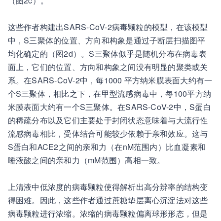
（图2c）。
这些作者构建出SARS-CoV-2病毒颗粒的模型，在该模型
中，S三聚体的位置、方向和构象是通过子断层扫描图平
均化确定的（图2d）。S三聚体似乎是随机分布在病毒表
面上，它们的位置、方向和构象之间没有明显的聚类或关
系。在SARS-CoV-2中，每1000 平方纳米膜表面大约有一
个S三聚体，相比之下，在甲型流感病毒中，每100平方纳
米膜表面大约有一个S三聚体。在SARS-CoV-2中，S蛋白
的稀疏分布以及它们主要处于封闭状态意味着与大流行性
流感病毒相比，受体结合可能较少依赖于亲和效应。这与
S蛋白和ACE2之间的亲和力（在nM范围内）比血凝素和
唾液酸之间的亲和力（mM范围）高相一致。
上清液中低浓度的病毒颗粒使得解析出高分辨率的结构变
得困难。因此，这些作者通过蔗糖垫层离心沉淀法对这些
病毒颗粒进行浓缩。浓缩的病毒颗粒偏离球形形态，但是