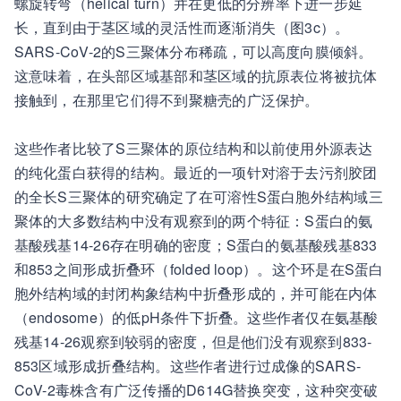
螺旋转弯（helical turn）并在更低的分辨率下进一步延
长，直到由于茎区域的灵活性而逐渐消失（图3c）。
SARS-CoV-2的S三聚体分布稀疏，可以高度向膜倾斜。
这意味着，在头部区域基部和茎区域的抗原表位将被抗体
接触到，在那里它们得不到聚糖壳的广泛保护。
这些作者比较了S三聚体的原位结构和以前使用外源表达
的纯化蛋白获得的结构。最近的一项针对溶于去污剂胶团
的全长S三聚体的研究确定了在可溶性S蛋白胞外结构域三
聚体的大多数结构中没有观察到的两个特征：S蛋白的氨
基酸残基14-26存在明确的密度；S蛋白的氨基酸残基833
和853之间形成折叠环（folded loop）。这个环是在S蛋白
胞外结构域的封闭构象结构中折叠形成的，并可能在内体
（endosome）的低pH条件下折叠。这些作者仅在氨基酸
残基14-26观察到较弱的密度，但是他们没有观察到833-
853区域形成折叠结构。这些作者进行过成像的SARS-
CoV-2毒株含有广泛传播的D614G替换突变，这种突变破