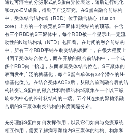
通过可溶性的分泌形式的S蛋白异位表达，随后进行纯化
和cryo-EM成像，得到了广泛研究。在S蛋白融合前结构
中，受体结合结构域（RBD）位于融合核心（fusion
core）上方的一个较宽的S三聚体刺突结构的顶部。在含
有三个RBD的S三聚体中，每个RBD被一个显示出一定流
动性的N端结构域（NTD）包围着。在封闭的融合前结构
中，所有三个RBD平铺在刺突结构表面上，在很大程度上
封闭了受体结合位点，而在开放的融合前结构中，一个或
多个RBD向上抬起，从而暴露受体结合位点。S三聚体的
表面发生广泛的糖基化，每个S蛋白单体有22个潜在的N-
糖基化位点。在结合受体ACE2后，从融合前到融合后的结
构转变让S蛋白的融合肽和跨膜结构域聚集在一个以三螺
旋束为中心的长针状结构的一端。五个N连接的聚糖沿融
合后的S三聚体刺突结构的长度间隔分布。
充分理解S蛋白如何发挥作用，以及它们如何与免疫系统
相互作用，需要了解病毒颗粒内S三聚体的结构、构象和