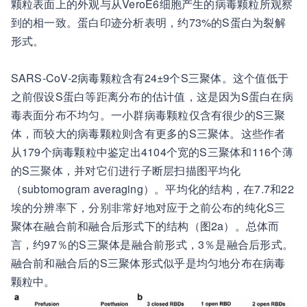
颗粒表面上的外观与从VeroE6细胞产生的病毒颗粒所观察
到的相一致。蛋白印迹分析表明，约73%的S蛋白为裂解
形式。
SARS-CoV-2病毒颗粒含有24±9个S三聚体。这个值低于
之前假设S蛋白等距离分布的估计值，这是因为S蛋白在病
毒表面分布不均匀。一小群病毒颗粒仅含有很少的S三聚
体，而较大的病毒颗粒则含有更多的S三聚体。这些作者
从179个病毒颗粒中鉴定出4104个宽的S三聚体和116个薄
的S三聚体，并对它们进行子断层扫描图平均化
（subtomogram averaging）。平均化的结构，在7.7和22
埃的分辨率下，分别非常好地对应于之前公布的纯化S三
聚体在融合前和融合后形式下的结构（图2a）。总体而
言，约97％的S三聚体是融合前形式，3％是融合后形式。
融合前和融合后的S三聚体形式似乎是均匀地分布在病毒
颗粒中。