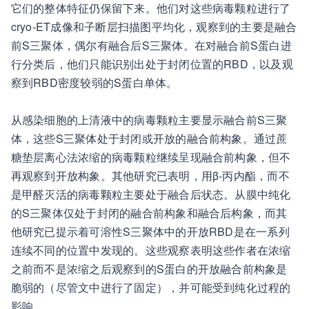
它们的整体特征仍保留下来。他们对这些病毒颗粒进行了
cryo-ET成像和子断层扫描图平均化，观察到的主要是融合
前S三聚体，偶尔有融合后S三聚体。在对融合前S蛋白进
行分类后，他们只能识别出处于封闭位置的RBD，以及观
察到RBD密度较弱的S蛋白单体。
从感染细胞的上清液中的病毒颗粒主要显示融合前S三聚
体，这些S三聚体处于封闭或开放的融合前构象。通过蔗
糖垫层离心法浓缩的病毒颗粒继续呈现融合前构象，但不
再观察到开放构象。其他研究已表明，用β-丙内酯，而不
是甲醛灭活的病毒颗粒主要处于融合后状态。从膜中纯化
的S三聚体仅处于封闭的融合前构象和融合后构象，而其
他研究已提示着可溶性S三聚体中的开放RBD是在一系列
连续不同的位置中发现的。这些观察表明这些作者在浓缩
之前而不是浓缩之后观察到的S蛋白的开放融合前构象是
脆弱的（尽管文中进行了固定），并可能受到纯化过程的
影响。