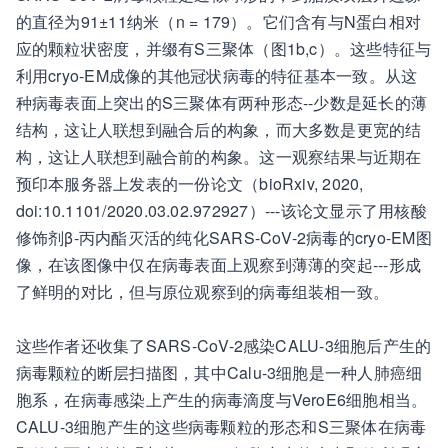
的直径为91±11纳米（n = 179）。它们含有与N蛋白相对
应的颗粒状密度，并缀有S三聚体（图1b,c）。这些特征与
利用cryo-EM成像的其他冠状病毒的特征基本一致。从这
种病毒表面上突出的S三聚体有两种形态--少数是延长的薄
结构，这让人联想到融合后的构象，而大多数是更宽的结
构，这让人联想到融合前的构象。这一观察结果与近期在
预印本服务器上发表的一份论文（bioRxiv, 2020,
doi:10.1101/2020.03.02.972927）---该论文显示了用核酸
修饰剂β-丙内酯灭活的纯化SARS-CoV-2病毒的cryo-EM图
像，在该图像中仅在病毒表面上观察到薄薄的突起---形成
了鲜明的对比，但与原位观察到的病毒组装相一致。
这些作者还收集了SARS-CoV-2感染CALU-3细胞后产生的
病毒颗粒的断层扫描图，其中Calu-3细胞是一种人肺癌细
胞系，在病毒感染上产生的病毒滴度与VeroE6细胞相当。
CALU-3细胞产生的这些病毒颗粒的形态和S三聚体在病毒