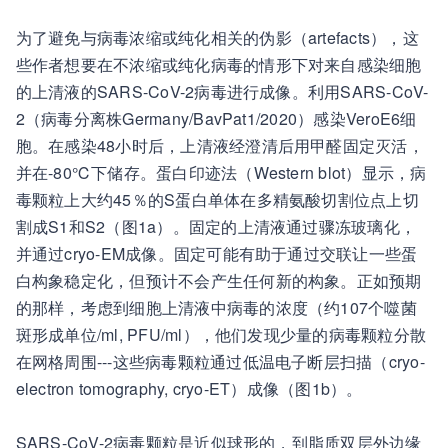
为了避免与病毒浓缩或纯化相关的伪影（artefacts），这
些作者想要在不浓缩或纯化病毒的情形下对来自感染细胞
的上清液的SARS-CoV-2病毒进行成像。利用SARS-CoV-
2（病毒分离株Germany/BavPat1/2020）感染VeroE6细
胞。在感染48小时后，上清液经澄清后用甲醛固定灭活，
并在-80℃下储存。蛋白印迹法（Western blot）显示，病
毒颗粒上大约45％的S蛋白单体在多精氨酸切割位点上切
割成S1和S2（图1a）。固定的上清液通过骤冻玻璃化，
并通过cryo-EM成像。固定可能有助于通过交联让一些蛋
白构象稳定化，但预计不会产生任何新的构象。正如预期
的那样，考虑到细胞上清液中病毒的浓度（约107个噬菌
斑形成单位/ml, PFU/ml），他们发现少量的病毒颗粒分散
在网格周围---这些病毒颗粒通过低温电子断层扫描（cryo-
electron tomography, cryo-ET）成像（图1b）。
SARS-CoV-2病毒颗粒是近似球形的，到脂质双层外边缘