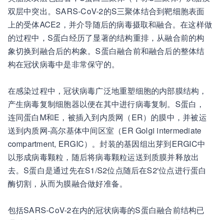
双层中突出。SARS-CoV-2的S三聚体结合到靶细胞表面
上的受体ACE2，并介导随后的病毒摄取和融合。在这样做
的过程中，S蛋白经历了显著的结构重排，从融合前的构
象切换到融合后的构象。S蛋白融合前和融合后的整体结
构在冠状病毒中是非常保守的。
在感染过程中，冠状病毒广泛地重塑细胞的内部膜结构，
产生病毒复制细胞器以便在其中进行病毒复制。S蛋白，
连同蛋白M和E，被插入到内质网（ER）的膜中，并被运
送到内质网-高尔基体中间区室（ER Golgi intermediate
compartment, ERGIC）。封装的基因组出芽到ERGIC中
以形成病毒颗粒，随后将病毒颗粒运送到质膜并释放出
去。S蛋白是通过先在S1/S2位点随后在S2'位点进行蛋白
酶切割，从而为膜融合做好准备。
包括SARS-CoV-2在内的冠状病毒的S蛋白融合前结构已