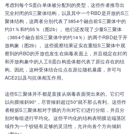
考虑到每个S蛋白单体被分配到的类型，这些作者推导出
完全封闭的S三聚体结构，以及其中一个RBD是开放的S三
聚体结构，这两者分别代表了3854个融合前S三聚体中的
约31％和约55％（图2b）。他们还发现了少量S三聚体
（3854个融合前S三聚体中的约14％）的两个RBD处于开
放构象（图2b）。这些观察结果证实在重组S三聚体中观
察到的RBD的开放也发生在病毒表面上，并且稳定在封闭
和开放构象中的人工S蛋白构造体都代表了原位存在的结
构。因此，这种受体结合位点在原位随机暴露，并可与
ACE2以及与抗体相互作用。
这些S三聚体并不都是直接从病毒表面突出来的。它们可
以向膜倾斜90°，尽管倾斜超过50°就不那么有利。这些作
者根据S三聚体相对于膜的方向对它们进行分组，并且分
别对每组进行平均化。这些平均化的结构表明膜近端茎区
域作为一个铰链有足够的灵活性，允许向各个方向倾斜