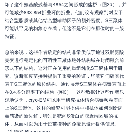
坏了这个氨基酸残基与K854之间形成的盐桥（图3d），并
可能减少833-854折叠环的折叠。他们没有观察到对应于
结合型脂质或其他结合型辅助因子的额外密度。S三聚体
可能以罕见的构象存在着，但这不是它们在原位时的一般
特征。
总的来说，这些作者确定的结构非常类似于通过双脯氨酸
突变进行稳定化的可溶性三聚体胞外结构域在封闭融合前
形式下的结构。这对正在使用的重组纯化S三聚体用于研
究、诊断和疫苗接种提供了重要的验证，毕竟它们确实代
表了S三聚体的原位结构。通过展示S三聚体在病毒表面上
在3.4埃分辨率下的结构（图3），这些数据让这些作者乐
观地认为，cryo-EM可以用于研究抗体结合病毒颗粒表面
上的S三聚体。这样的研究可能提供中和抗体如何阻断病
毒感染的新见解，特别是靶向S蛋白的膜近端区域的抗
体，从而可以为用于疫苗接种的免疫原设计提供信息。
（生物谷 Bioon.com）