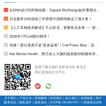
从DNA设计到药物创新：Signals BioDesign如何重塑分子生物学研发生态！
1
贝克曼库尔特连续三年荣获中国财经峰会三项大奖！
2
【人工耳蜗技术解读】不止听见，更要听见未来 ---- 智能耳蜗，开启人工耳蜗技术新纪元！
3
2026年7月Cell期刊精华！
4
实锤！蛋白质真不是"多多益善"！Cell Press Blue：适度限蛋白，反而拉长健康寿命！
5
Nat Mental Health：两万余人大脑扫描刷新抑郁脑科学认知！抑郁不只是情绪病，视觉、运动脑区同步受损！
6
如需了解生物行业更多信息 请关注
我们其他的社交平台
关于我们
|
产品大全
|
营销服务
|
联系我们
|
加入我们
|
友情链接
|
用户
服务协议
|
隐私保护
|
免责条款
|
沪ICP备14018915号-1
|
增值电信业务