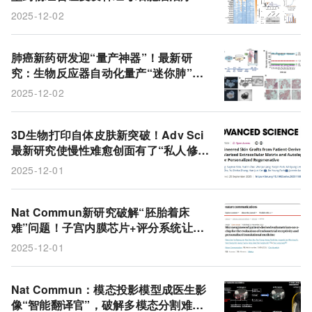
曙光
2025-12-02
肺癌新药研发迎“量产神器”！最新研
究：生物反应器自动化量产“迷你肺”，
精准试药不用等
2025-12-02
3D生物打印自体皮肤新突破！Adv Sci
最新研究使慢性难愈创面有了“私人修复
方案”
2025-12-01
Nat Commun新研究破解“胚胎着床
难”问题！子宫内膜芯片+评分系统让个
性化不孕治疗更精准
2025-12-01
Nat Commun：模态投影模型成医生影
像“智能翻译官”，破解多模态分割难题