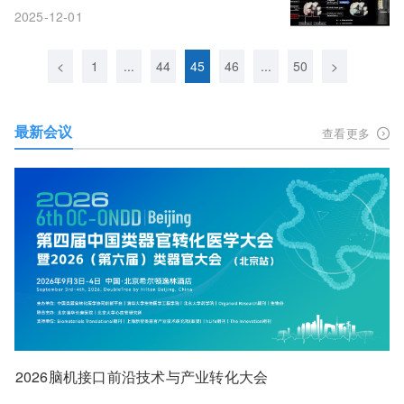
助力诊疗与脑-体研究
2025-12-01
<
1
...
44
45
46
...
50
>
最新会议
查看更多
2026脑机接口前沿技术与产业转化大会