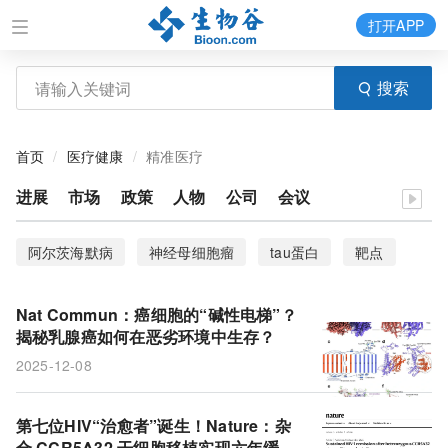
打开APP
搜索
首页
医疗健康
精准医疗
进展
市场
政策
人物
公司
会议
阿尔茨海默病
神经母细胞瘤
tau蛋白
靶点
细胞间通讯
大脑
化疗
患儿
类器官
Nat Commun：癌细胞的“碱性电梯”？
细胞命运
规模化
肺癌
罗米地辛
揭秘乳腺癌如何在恶劣环境中生存？
2025-12-08
COMMANDER复合体
细胞外囊泡
HIV
抗逆转录病毒疗法
碱性离子
NBCn1
第七位HIV“治愈者”诞生！Nature：杂
合 CCR5Δ32 干细胞移植实现六年缓