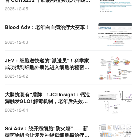
冷冻电镜结构
CCR5纯合突变
杂合供体
解，免疫清除成新关键
2025-12-05
甲基化药物
运输
靶向药物
AML
老年人
乳腺癌
Blood Adv：老年白血病治疗大变革！
2025-12-03
JEV：细胞送快递的“派送员”！科学家
成功找到细胞外囊泡进入细胞的秘密钥
匙
2025-12-02
大脑抗衰有“盾牌”！JCI Insight：钙泄
漏触发GLO1解毒机制，老年后失效致
阿尔茨海默病风险飙升
2025-12-04
Sci Adv：绕开癌细胞“防火墙”——新
型药物组合让复发神经母细胞瘤治疗现