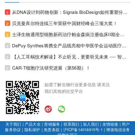
从DNA设计到药物创新：Signals BioDesign如何重塑分子生物学研发生态！
1
贝克曼库尔特连续三年荣获中国财经峰会三项大奖！
2
士泽生物通用型细胞新药治疗帕金森病注册临床II期全部入组完成！
3
DePuy Synthes将携全产品线亮相中华医学会运动医疗分会大会，加码布局中国运动医学创新赛道！
4
【人工耳蜗技术解读】不止听见，更要听见未来 ---- 智能耳蜗，开启人工耳蜗技术新纪元！
5
CAR-T细胞疗法研究进展（第56期）！
6
如需了解生物行业更多信息 请关注
我们其他的社交平台
关于我们
|
产品大全
|
营销服务
|
联系我们
|
加入我们
|
友情链接
|
用户
服务协议
|
隐私保护
|
免责条款
|
沪ICP备14018915号-1
|
增值电信业务
经营许可证