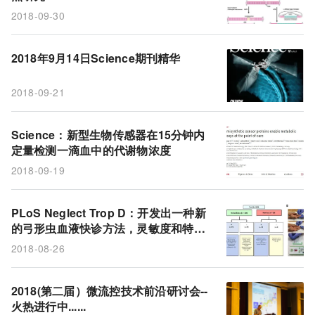
2018-09-30
2018年9月14日Science期刊精华
2018-09-21
Science：新型生物传感器在15分钟内
定量检测一滴血中的代谢物浓度
2018-09-19
PLoS Neglect Trop D：开发出一种新
的弓形虫血液快诊方法，灵敏度和特异
性均为100%
2018-08-26
2018(第二届）微流控技术前沿研讨会--
火热进行中......