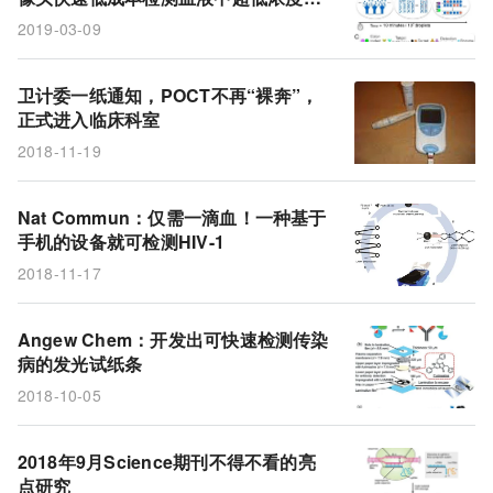
ELISA
IgG
IgM
弓形虫
微流控
蛋白
2019-03-09
葡萄糖
苯丙氨酸
鸟类迁移
NADPH
代谢物
即时测试
杜兴氏肌肉萎缩症
卫计委一纸通知，POCT不再“裸奔”，
正式进入临床科室
抗肌萎缩蛋白
艾滋病
LUMABS
传感蛋白
2018-11-19
抗体
手机
微芯片
HIV
HIV-1
LAMP
Nat Commun：仅需一滴血！一种基于
PCR
数码相机
试纸条
微液滴
卵子
手机的设备就可检测HIV-1
干细胞
抗CRISPR蛋白
手机摄像头
2018-11-17
液滴发生器
Cas12a
Cas9
CRISPR
Angew Chem：开发出可快速检测传染
生物标志物
血液测试
病的发光试纸条
2018-10-05
2018年9月Science期刊不得不看的亮
点研究