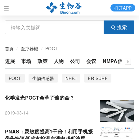
打开APP
搜索
首页
医疗器械
POCT
进展
市场
政策
人物
公司
会议
NMPA信息
体
POCT
生物传感器
NHEJ
ER-SURF
核糖核苷酸
谷氨酸
DNA双链断裂
T细胞
化学发光POCT会革了谁的命？
阿尔兹海默病
迷走神经
IL-2
亚硫酸盐
2019-03-14
梨状皮质
软骨藻酸
藻花
微流体
创伤性脑损伤
癌细胞
罂粟
森林砍伐
PNAS：灵敏度提高1千倍！利用手机摄
像头快速低成本检测血液中超低浓度的