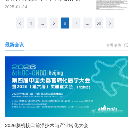
验
2025-01-24
<
1
...
5
6
7
...
50
>
最新会议
查看更多
2026脑机接口前沿技术与产业转化大会