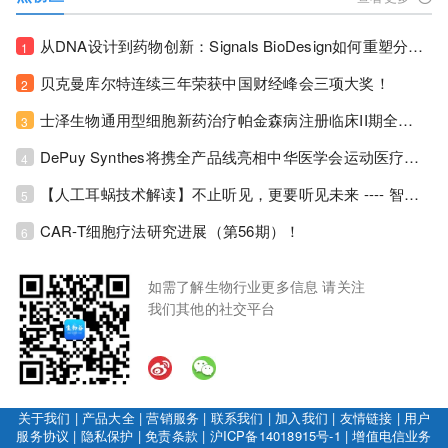
从DNA设计到药物创新：Signals BioDesign如何重塑分子生物学研发生态！
1
贝克曼库尔特连续三年荣获中国财经峰会三项大奖！
2
士泽生物通用型细胞新药治疗帕金森病注册临床II期全部入组完成！
3
DePuy Synthes将携全产品线亮相中华医学会运动医疗分会大会，加码布局中国运动医学创新赛道！
4
【人工耳蜗技术解读】不止听见，更要听见未来 ---- 智能耳蜗，开启人工耳蜗技术新纪元！
5
CAR-T细胞疗法研究进展（第56期）！
6
如需了解生物行业更多信息 请关注
我们其他的社交平台
关于我们
|
产品大全
|
营销服务
|
联系我们
|
加入我们
|
友情链接
|
用户
服务协议
|
隐私保护
|
免责条款
|
沪ICP备14018915号-1
|
增值电信业务