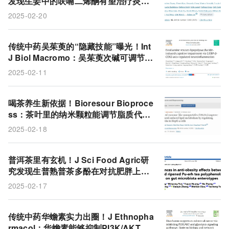
发现生姜中的呋喃二烯酮有望治疗炎症
性肠病
2025-02-20
传统中药吴茱萸的“隐藏技能”曝光！Int
J Biol Macromo：吴茱萸次碱可调节神
经炎症，帮你跟大脑迷糊、焦虑说拜
2025-02-11
拜！
喝茶养生新依据！Bioresour Bioproce
ss：茶叶里的纳米颗粒能调节脂质代
谢，每天一杯茶开启健康新方式
2025-02-18
普洱茶里有玄机！J Sci Food Agric研
究发现生普熟普茶多酚在对抗肥胖上各
显神通，关键和肠道菌群“肠型”有关！
2025-02-17
传统中药华蟾素实力出圈！J Ethnopha
rmacol：华蟾素能够抑制PI3K/AKT和