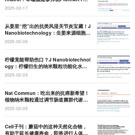
糖酵解通路，为结直肠癌治疗带来新希
2025-02-17
望
从姜里“挖”出的抗类风湿关节炎宝藏！J
Nanobiotechnology：生姜来源细胞外
囊泡能靶向修复免疫，有效缓解类风湿
2025-02-06
关节炎症状
柠檬竟能帮助伤口？J Nanobiotechnol
ogy：柠檬衍生的纳米颗粒功能化水凝
胶可调节巨噬细胞重编程，促进糖尿病
2025-02-05
伤口愈合
Nat Commun：吃出来的抗癌新希望！
植物纳米颗粒通过调节肠道菌群代谢为
癌症免疫治疗开辟新路径
2025-02-05
Cell子刊：蘑菇中的这种天然化合物，
有助于延长健康寿命，即将进行人体试