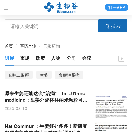
打开APP
搜索
首页
医药产业
天然药物
进展
市场
政策
人物
公司
会议
呋喃二烯酮
生姜
炎症性肠病
原来生姜还能这么“治病”！Int J Nano
medicine：生姜外泌体样纳米颗粒可增
强光疗效果，显著抑制乳腺癌发展
2025-02-10
Nat Commun：生姜好处多多！新研究