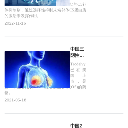
剂
Soliris（依库珠单抗）是全球首个获批的C5补
Soliris(舒
复杂性腹腔感染
依拉环素
泰吉华
GIST
体抑制剂，通过选择性抑制末端补体C5蛋白质
立瑞
的激活来发挥作用。
®，依
尿路上皮癌
多扎格列艾汀
拓益
特瑞普利单抗
2022-11-16
库珠单
avapritinib
PD-1
dorzagliatin
TNBC
抗)在中
国上
sacituzumab govitecan
Trodelvy
TROP-2抗原
市！
中国三
三阴性乳腺癌
Immunomedics
阴性乳
腺癌
Trodelvy
非典型溶血性尿毒症综合征
C5补体抑制剂
PNH
(TNBC)
已在美
重磅新
国上
阵发性睡眠性血红蛋白尿症
aHUS
依库珠单抗
药！云
市，是
顶新耀
第一个显著延长TNBC患者总生存期(OS)的药
吉利德
抗体药物偶联物
普吉华
RET抑制剂
物。
戈沙妥
组单抗
普拉替尼
罕见病
GKA
pralsetinib
2021-05-18
(Trodelvy)
Gavreto
司美格鲁肽
semaglutide
诺和泰
上市申
请获国
诺和诺德
Blueprint
华领医药
家药监
中国2