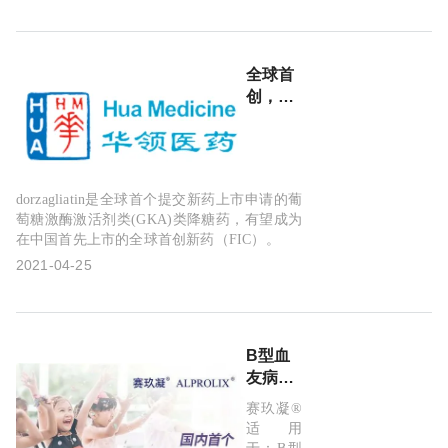
适应症
申请被
纳入优
全球首
先审
创，中
评：治
国首
疗甲状
发！华
腺癌!
领医药
新型降
dorzagliatin是全球首个提交新药上市申请的葡
糖药
萄糖激酶激活剂类(GKA)类降糖药，有望成为
dorzagliatin(多
在中国首先上市的全球首创新药（FIC）。
扎格列
2021-04-25
艾汀)上
市申请
获国家
药监局
B型血
受理!
友病新
药！国
赛玖凝®
内首个
适用
长效重