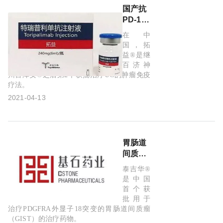
癌!
国产抗
PD-1疗
法！君
在中
实生物
国，拓
特瑞普
益®是继
利单抗
百济神
(拓益®)
州百泽安®之后第2个获批治疗UC的肿瘤免疫
疗法。
获国家
药监局
2021-04-13
批准新
适应
症：治
疗尿路
胃肠道
上皮癌
间质瘤
(UC)!
(GIST)
泰吉华®
靶向新
是中国
药！基
首个获
石药业
批用于
泰吉华
治疗PDGFRA外显子18突变的胃肠道间质瘤
（GIST）的治疗药物。
®(avapritinib，