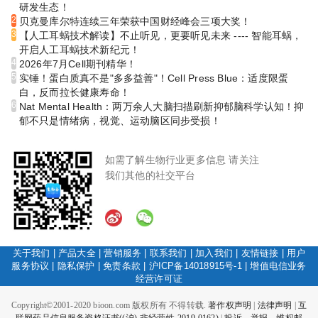
研发生态！
2
贝克曼库尔特连续三年荣获中国财经峰会三项大奖！
3
【人工耳蜗技术解读】不止听见，更要听见未来 ---- 智能耳蜗，
开启人工耳蜗技术新纪元！
4
2026年7月Cell期刊精华！
5
实锤！蛋白质真不是"多多益善"！Cell Press Blue：适度限蛋
白，反而拉长健康寿命！
6
Nat Mental Health：两万余人大脑扫描刷新抑郁脑科学认知！抑
郁不只是情绪病，视觉、运动脑区同步受损！
如需了解生物行业更多信息 请关注
我们其他的社交平台
关于我们
|
产品大全
|
营销服务
|
联系我们
|
加入我们
|
友情链接
|
用户
服务协议
|
隐私保护
|
免责条款
|
沪ICP备14018915号-1
|
增值电信业务
经营许可证
Copyright©2001-2020 bioon.com 版权所有 不得转载.
著作权声明
|
法律声明
|
互