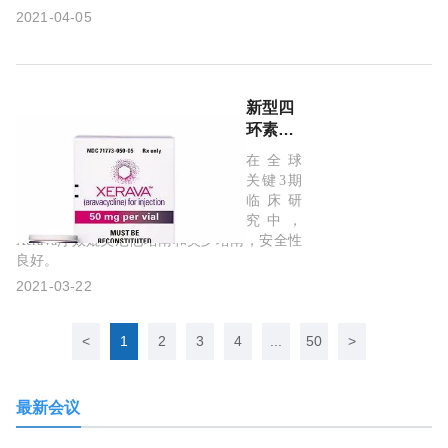
阿伐替
2021-04-05
尼)获国
家药监
局批准!
新型四
环素！
云顶新
在全球
耀
关键3期
Xerava(依
临床研
拉环素)
究中，
获国家
Xerava疗效媲美厄他培南和美罗培南，安全性
良好。
药监局
受理：
2021-03-22
治疗复
杂性腹
<
1
2
3
4
...
50
>
腔感染
(cIAI)!
最新会议