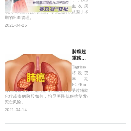
于：B型
组凝血
血友病
九因子
成人和儿童的控制出血、常规预防以及围手术
期的出血管理。
新药：
赛诺菲
2021-04-25
赛玖凝
®(Alprolix)
获国家
药监局
肺癌超
批准!
重磅！
阿斯利
Tagrisso
康靶向
将改变
药
早期
Tagrisso(泰
EGFRm
瑞沙)中
肺癌临床实践，无论患者先前是否接受过辅助
化疗或疾病阶段如何，均显著降低疾病复发/
国获
死亡风险。
批：辅
助治疗
2021-04-14
早期
EGFR
突变肺