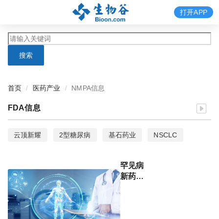
打开APP
搜索
首页
医药产业
NMPA信息
FDA信息
云顶新耀
2型糖尿病
基石药业
NSCLC
阿斯利康
非小细胞肺癌
EGFR
Tagrisso
罕见病
赛玖凝
Alprolix
葡萄糖激酶激活剂
B型血友病
新药！
阿斯利
凝血因子XI
艾诺凝血素α
赛诺菲
君实生物
康C5补
体抑制
cIAI
胃肠道间质瘤
eravacycline
Xerava