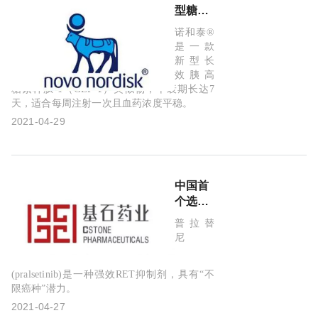
局受理!
型糖尿
病新
诺和泰®
药！诺
是一款
和诺德
新型长
诺和泰
效胰高
®(司美
糖素样肽-1（GLP-1）类似物，半衰期长达7
天，适合每周注射一次且血药浓度平稳。
格鲁肽
注射液)
2021-04-29
获批：
兼顾降
糖、降
体重、
中国首
降心血
个选择
管风险
性RET
普拉替
三大功
抑制
尼
效!
剂！基
石药业
(pralsetinib)是一种强效RET抑制剂，具有“不
普吉华
限癌种”潜力。
®(普拉
2021-04-27
替尼)新