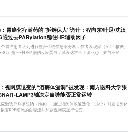
 Res：胃癌化疗耐药的"拆链保人"诡计：程向东/叶足/沈汉
G通过去PARylation稳住HR辅助因子
个胃癌患者队列进行整合生物信息学分析，作者发现聚（ADP-核糖）
ARG）是一种DNA损伤反应蛋白，其表达常呈上调状态，并与不良预后
agy：视网膜退变的“溶酶体漏洞”被发现：南方医科大学张
NAI1-LAMP3轴决定自噬能否正常运转
应激诱导剂碘酸钠（NaIO₃）通过溶酶体膜通透化（LMP）引发溶酶体
损害RPE细胞的自噬流并加剧视网膜退行性变。