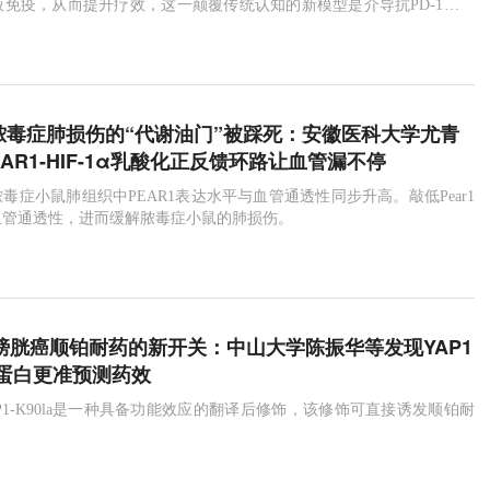
液免疫，从而提升疗效，这一颠覆传统认知的新模型是介导抗PD-1治疗
B细胞响应机制。
i：脓毒症肺损伤的“代谢油门”被踩死：安徽医科大学尤青
AR1-HIF-1α乳酸化正反馈环路让血管漏不停
毒症小鼠肺组织中PEAR1表达水平与血管通透性同步升高。敲低Pear1
血管通透性，进而缓解脓毒症小鼠的肺损伤。
：膀胱癌顺铂耐药的新开关：中山大学陈振华等发现YAP1
蛋白更准预测药效
P1-K90la是一种具备功能效应的翻译后修饰，该修饰可直接诱发顺铂耐