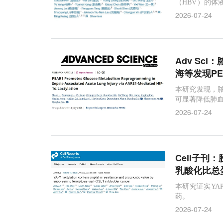
（HBV）的体
肝细胞癌的全新
2026-07-24
Adv Sc
海等发现PE
本研究发现，脓
可显著降低肺
2026-07-24
Cell子刊
乳酸化比总
本研究证实YA
药。
2026-07-24