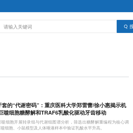
i：牙套的“代谢密码”：重庆医科大学郑雷蕾/徐小惠揭示机
巨噬细胞糖酵解和TRAF6乳酸化驱动牙齿移动
巨噬细胞开展转录组与代谢组图谱分析，筛选出糖酵解重编程为核心调
巨噬细胞、小鼠模型及人体唾液样本中验证乳酸水平升高。