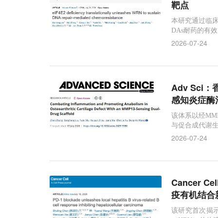
靶点
本研究通过临床
DAs耐药的有
NA修复能力并
2026-07-24
Adv Sc
感知炎症酶
该体系以经MM
与促合成代谢生
2026-07-24
Cancer
疫有机结合
该研究首次揭示