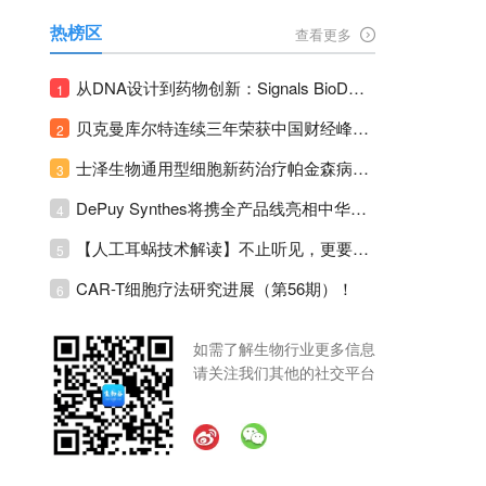
热榜区
查看更多
从DNA设计到药物创新：Signals BioDesign如何重塑分子生物学研发生态！
1
贝克曼库尔特连续三年荣获中国财经峰会三项大奖！
2
士泽生物通用型细胞新药治疗帕金森病注册临床II期全部入组完成！
3
DePuy Synthes将携全产品线亮相中华医学会运动医疗分会大会，加码布局中国运动医学创新赛道！
4
【人工耳蜗技术解读】不止听见，更要听见未来 ---- 智能耳蜗，开启人工耳蜗技术新纪元！
5
CAR-T细胞疗法研究进展（第56期）！
6
如需了解生物行业更多信息
请关注我们其他的社交平台