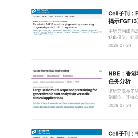
Cell子刊
揭示FGF1
本研究构建内
缺血模型、心肌
形成，而FGF
2026-07-24
NBE：香
任务分析
该研究发布了M
剖部位。其核
2026-07-24
Cell子