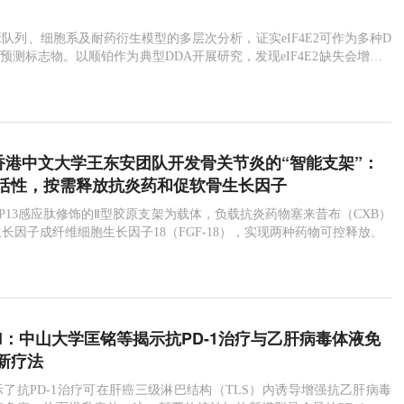
队列、细胞系及耐药衍生模型的多层次分析，证实eIF4E2可作为多种D
效预测标志物。以顺铂作为典型DDA开展研究，发现eIF4E2缺失会增强D
诱导化疗耐药。
i：香港中文大学王东安团队开发骨关节炎的“智能支架”：
活性，按需释放抗炎药和促软骨生长因子
P13感应肽修饰的Ⅱ型胶原支架为载体，负载抗炎药物塞来昔布（CXB）
长因子成纤维细胞生长因子18（FGF-18），实现两种药物可控释放。
 Cell：中山大学匡铭等揭示抗PD-1治疗与乙肝病毒体液免
新疗法
了抗PD-1治疗可在肝癌三级淋巴结构（TLS）内诱导增强抗乙肝病毒