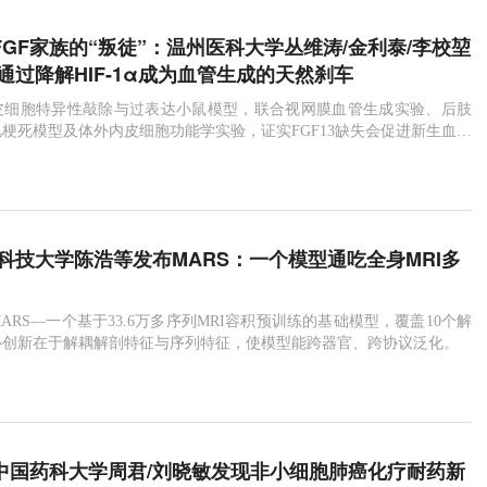
：FGF家族的“叛徒”：温州医科大学丛维涛/金利泰/李校堃
3通过降解HIF-1α成为血管生成的天然刹车
皮细胞特异性敲除与过表达小鼠模型，联合视网膜血管生成实验、后肢
梗死模型及体外内皮细胞功能学实验，证实FGF13缺失会促进新生血管
13过表达则抑制该过程。
港科技大学陈浩等发布MARS：一个模型通吃全身MRI多
ARS—一个基于33.6万多序列MRI容积预训练的基础模型，覆盖10个解
心创新在于解耦解剖特征与序列特征，使模型能跨器官、跨协议泛化。
刊：中国药科大学周君/刘晓敏发现非小细胞肺癌化疗耐药新