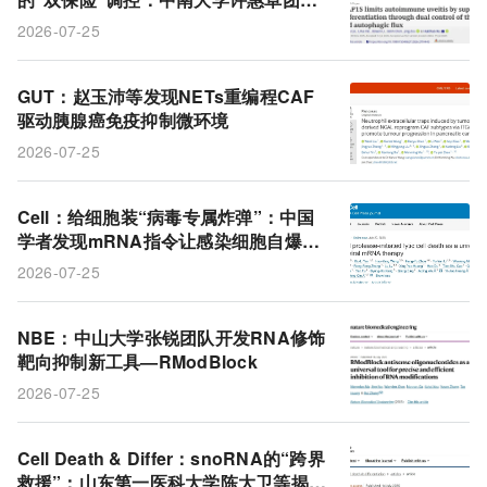
发现MAP1S从转录和自噬两端压制Th1
2026-07-25
7
GUT：赵玉沛等发现NETs重编程CAF
驱动胰腺癌免疫抑制微环境
2026-07-25
Cell：给细胞装“病毒专属炸弹”：中国
学者发现mRNA指令让感染细胞自爆并
唤醒免疫大军
2026-07-25
NBE：中山大学张锐团队开发RNA修饰
靶向抑制新工具—RModBlock
2026-07-25
Cell Death & Differ：snoRNA的“跨界
救援”：山东第一医科大学陈大卫等揭示