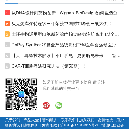
从DNA设计到药物创新：Signals BioDesign如何重塑分子生物学研发生态！
1
贝克曼库尔特连续三年荣获中国财经峰会三项大奖！
2
士泽生物通用型细胞新药治疗帕金森病注册临床II期全部入组完成！
3
DePuy Synthes将携全产品线亮相中华医学会运动医疗分会大会，加码布局中国运动医学创新赛道！
4
【人工耳蜗技术解读】不止听见，更要听见未来 ---- 智能耳蜗，开启人工耳蜗技术新纪元！
5
CAR-T细胞疗法研究进展（第56期）！
6
如需了解生物行业更多信息 请关注
我们其他的社交平台
关于我们
|
产品大全
|
营销服务
|
联系我们
|
加入我们
|
友情链接
|
用户
服务协议
|
隐私保护
|
免责条款
|
沪ICP备14018915号-1
|
增值电信业务