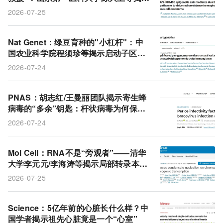
SNORA23同时加速两条DNA修复通路
2026-07-25
助食管癌抵抗放疗
Nat Genet：绿豆育种的"小杠杆"：中
国农业科学院程须珍等揭示启动子区几
十个碱基的变动调控类黄酮和抗虫性
2026-07-24
PNAS：胡志红/王曼丽团队揭示寄生蜂
病毒的“多余”钥匙：杆状病毒为何保留
经口感染因子？答案关乎生死
2026-07-24
Mol Cell：RNA不是“旁观者”——清华
大学李元元/李海涛等揭示局部转录本成
为致癌凝聚体的助燃剂
2026-07-25
Science：5亿年前的心脏长什么样？中
国学者揭示祖先心脏竟是一个“心室”