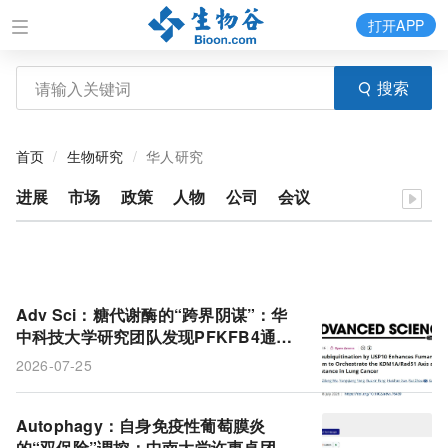
打开APP
搜索
首页
生物研究
华人研究
进展
市场
政策
人物
公司
会议
Adv Sci：糖代谢酶的“跨界阴谋”：华
中科技大学研究团队发现PFKFB4通过
尿素循环产物延胡索酸关掉组蛋白去甲
2026-07-25
基化酶
Autophagy：自身免疫性葡萄膜炎
的“双保险”调控：中南大学许惠卓团队