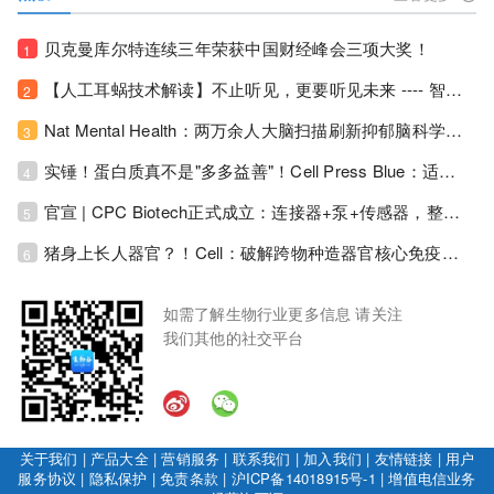
贝克曼库尔特连续三年荣获中国财经峰会三项大奖！
1
【人工耳蜗技术解读】不止听见，更要听见未来 ---- 智能耳蜗，开启人工耳蜗技术新纪元！
2
Nat Mental Health：两万余人大脑扫描刷新抑郁脑科学认知！抑郁不只是情绪病，视觉、运动脑区同步受损！
3
实锤！蛋白质真不是"多多益善"！Cell Press Blue：适度限蛋白，反而拉长健康寿命！
4
官宣 | CPC Biotech正式成立：连接器+泵+传感器，整合生物制药流体管理解决方案！
5
猪身上长人器官？！Cell：破解跨物种造器官核心免疫关卡！全新异种吞噬机制打通人体器官培育赛道！
6
如需了解生物行业更多信息 请关注
我们其他的社交平台
关于我们
|
产品大全
|
营销服务
|
联系我们
|
加入我们
|
友情链接
|
用户
服务协议
|
隐私保护
|
免责条款
|
沪ICP备14018915号-1
|
增值电信业务