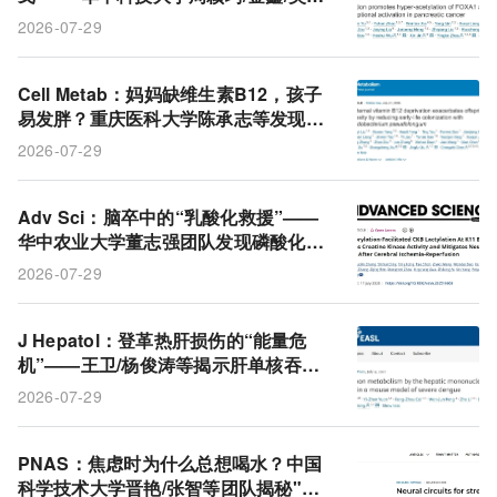
水发现FOXA1被HDAC5松绑后转头激
2026-07-29
活HIF1α促癌通路
Cell Metab：妈妈缺维生素B12，孩子
易发胖？重庆医科大学陈承志等发现母
亲缺乏维生素B12加剧后代肥胖的新机
2026-07-29
制
Adv Sci：脑卒中的“乳酸化救援”——
华中农业大学董志强团队发现磷酸化先
给乳酸化开门，CKB激活后清除自由基
2026-07-29
保护神经元
J Hepatol：登革热肝损伤的“能量危
机”——王卫/杨俊涛等揭示肝单核吞噬
细胞通过BTK掐断肝细胞碳代谢
2026-07-29
PNAS：焦虑时为什么总想喝水？中国
科学技术大学晋艳/张智等团队揭秘"喝