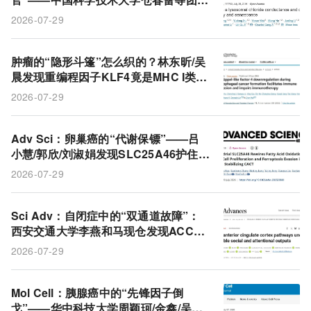
发现TTYH3用一个离子通道同时控制融
2026-07-29
合、自噬和衰老
肿瘤的“隐形斗篷”怎么织的？林东昕/吴
晨发现重编程因子KLF4竟是MHC I类抗
原呈递的守门人
2026-07-29
Adv Sci：卵巢癌的“代谢保镖”——吕
小慧/郭欣/刘淑娟发现SLC25A46护住C
ACT让肿瘤细胞逃过铁死亡
2026-07-29
Sci Adv：自闭症中的“双通道故障”：
西安交通大学李燕和马现仓发现ACC两
条平行环路分别掌管社交与注意力，可
2026-07-29
独立修复
Mol Cell：胰腺癌中的“先锋因子倒
戈”——华中科技大学周颖珂/金鑫/吴河