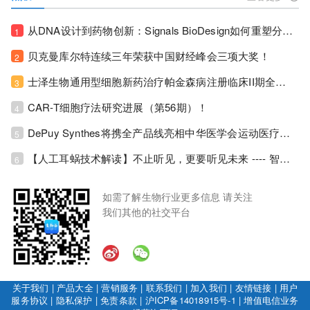
从DNA设计到药物创新：Signals BioDesign如何重塑分子生物学研发生态！
1
贝克曼库尔特连续三年荣获中国财经峰会三项大奖！
2
士泽生物通用型细胞新药治疗帕金森病注册临床II期全部入组完成！
3
CAR-T细胞疗法研究进展（第56期）！
4
DePuy Synthes将携全产品线亮相中华医学会运动医疗分会大会，加码布局中国运动医学创新赛道！
5
【人工耳蜗技术解读】不止听见，更要听见未来 ---- 智能耳蜗，开启人工耳蜗技术新纪元！
6
如需了解生物行业更多信息 请关注
我们其他的社交平台
关于我们
|
产品大全
|
营销服务
|
联系我们
|
加入我们
|
友情链接
|
用户
服务协议
|
隐私保护
|
免责条款
|
沪ICP备14018915号-1
|
增值电信业务