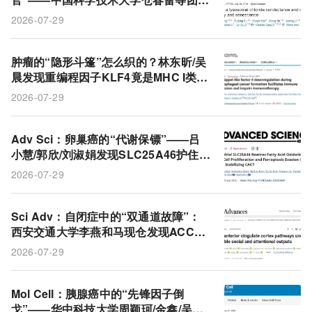
发现TTYH3用一个离子通道同时控制融
2026-07-29
合、自噬和衰老
肿瘤的“隐形斗篷”怎么织的？林东昕/吴
晨发现重编程因子KLF4竟是MHC I类抗
原呈递的守门人
2026-07-29
Adv Sci：卵巢癌的“代谢保镖”——吕
小慧/郭欣/刘淑娟发现SLC25A46护住C
ACT让肿瘤细胞逃过铁死亡
2026-07-29
Sci Adv：自闭症中的“双通道故障”：
西安交通大学李燕和马现仓发现ACC两
条平行环路分别掌管社交与注意力，可
2026-07-29
独立修复
Mol Cell：胰腺癌中的“先锋因子倒
戈”——华中科技大学周颖珂/金鑫/吴河