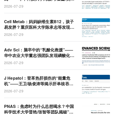
水发现FOXA1被HDAC5松绑后转头激
2026-07-29
活HIF1α促癌通路
Cell Metab：妈妈缺维生素B12，孩子
易发胖？重庆医科大学陈承志等发现母
亲缺乏维生素B12加剧后代肥胖的新机
2026-07-29
制
Adv Sci：脑卒中的“乳酸化救援”——
华中农业大学董志强团队发现磷酸化先
给乳酸化开门，CKB激活后清除自由基
2026-07-29
保护神经元
J Hepatol：登革热肝损伤的“能量危
机”——王卫/杨俊涛等揭示肝单核吞噬
细胞通过BTK掐断肝细胞碳代谢
2026-07-29
PNAS：焦虑时为什么总想喝水？中国
科学技术大学晋艳/张智等团队揭秘"喝