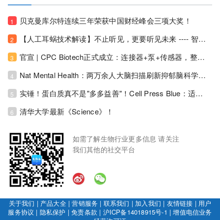
贝克曼库尔特连续三年荣获中国财经峰会三项大奖！
1
【人工耳蜗技术解读】不止听见，更要听见未来 ---- 智能耳蜗，开启人工耳蜗技术新纪元！
2
官宣 | CPC Biotech正式成立：连接器+泵+传感器，整合生物制药流体管理解决方案！
3
Nat Mental Health：两万余人大脑扫描刷新抑郁脑科学认知！抑郁不只是情绪病，视觉、运动脑区同步受损！
4
实锤！蛋白质真不是"多多益善"！Cell Press Blue：适度限蛋白，反而拉长健康寿命！
5
清华大学最新《Science》！
6
如需了解生物行业更多信息 请关注
我们其他的社交平台
关于我们
|
产品大全
|
营销服务
|
联系我们
|
加入我们
|
友情链接
|
用户
服务协议
|
隐私保护
|
免责条款
|
沪ICP备14018915号-1
|
增值电信业务